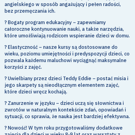
angielskiego w sposób angażujący i pełen radości,
bez przemęczania ich.
? Bogaty program edukacyjny – zapewniamy
całoroczne kontynuowanie nauki, a także narzędzia,
które umożliwiają rodzicom wspieranie dzieci w domu.
? Elastyczność – nasze kursy są dostosowane do
wieku, poziomu umiejętności i predyspozycji dzieci, co
pozwala każdemu maluchowi wyciągnąć maksymalne
korzyści z zajęć.
? Uwielbiany przez dzieci Teddy Eddie – postać misia i
jego skarpety są nieodłącznym elementem zajęć,
które dzieci wręcz kochają.
? Zanurzenie w języku – dzieci uczą się słownictwa i
zwrotów w naturalnym kontekście zdań, opowiadań i
sytuacji, co sprawia, że nauka jest bardziej efektywna.
? Nowość! W tym roku przygotowaliśmy dodatkowe
zajęcia dla dzieci w wieku 8-9 lat oraz warsztaty z