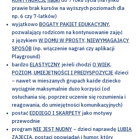
prawie brak kursów na wyższych poziomach dla
np. 6 czy 7-latków)
wyjątkowo
BOGATY PAKIET EDUKACYJNY
,
pozwalający rodzicom na kontynuowanie zajęć
z językiem
W DOMU W PROSTY, NIEWYMAGAJĄCY
SPOSÓB
(np. włączenie nagrań czy aplikacji
Playground)
bardzo
ELASTYCZNY
jeżeli chodzi
O WIEK,
POZIOM, UMIEJĘTNOŚCI I PREDYSPOZYCJE
dzieci
– nawet w mieszanych grupach każde dziecko
wyciągnie maksymalnie dużo korzyści (od
osłuchania się, poprzez uczenie się rozumienia i
reagowania, do umiejętności komunikacyjnych)
postać
EDDIEGO I SKARPETY
jako motywy
przewodnie
program
NIE JEST NUDNY
– dzieci naprawdę
LUBIĄ
ZAJĘCIA
, postaci opowiadań i humor, który