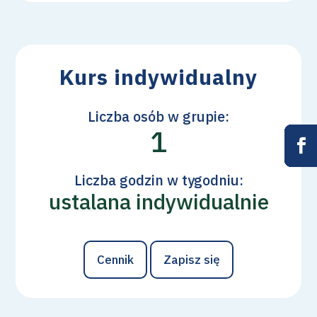
Kurs indywidualny
Liczba osób w grupie:
1










Liczba godzin w tygodniu:
ustalana indywidualnie
Cennik
Zapisz się