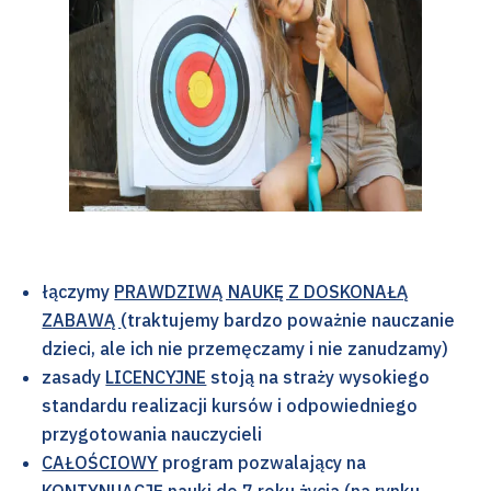
łączymy
PRAWDZIWĄ NAUKĘ Z DOSKONAŁĄ
ZABAWĄ
(traktujemy bardzo poważnie nauczanie
dzieci, ale ich nie przemęczamy i nie zanudzamy)
zasady
LICENCYJNE
stoją na straży wysokiego
standardu realizacji kursów i odpowiedniego
przygotowania nauczycieli
CAŁOŚCIOWY
program pozwalający na
KONTYNUACJĘ nauki
do 7 roku życia (na rynku