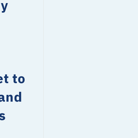
ey
t to
 and
s