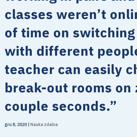
classes weren’t onli
of time on switching
with different peop
teacher can easily c
break-out rooms on 
couple seconds.”
gru 8, 2020
|
Nauka zdalna