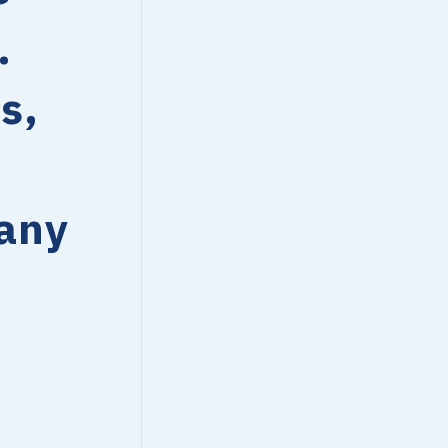
.
s,
 any