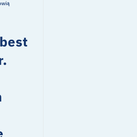
owią
 best
r.
h
e