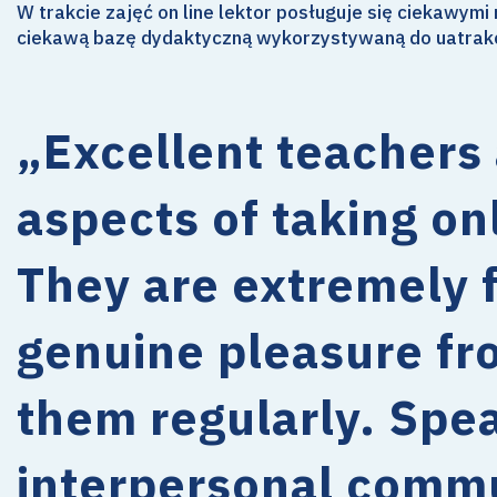
W trakcie zajęć on line lektor posługuje się ciekawym
ciekawą bazę dydaktyczną wykorzystywaną do uatrakc
„Excellent teachers 
aspects of taking on
They are extremely f
genuine pleasure fro
them regularly. Spea
interpersonal commu