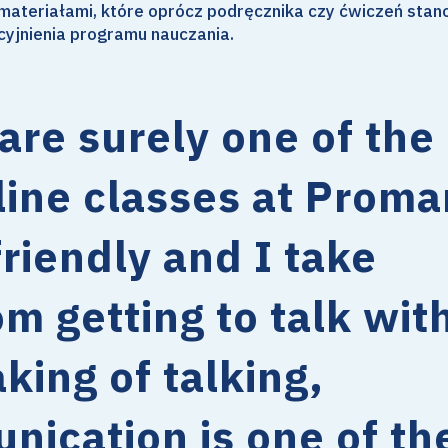
i materiałami, które oprócz podręcznika czy ćwiczeń stan
yjnienia programu nauczania.
are surely one of the
line classes at Proma
riendly and I take
m getting to talk wit
king of talking,
nication is one of th