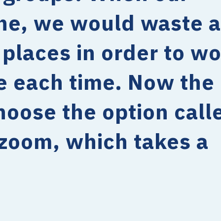
ne, we would waste a
 places in order to w
le each time. Now the
hoose the option call
zoom, which takes a