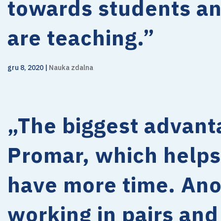
towards students an
are teaching.”
gru 8, 2020
|
Nauka zdalna
„The biggest advanta
Promar, which helps
have more time. Anot
working in pairs an