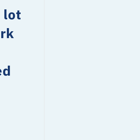
 lot
ork
ed