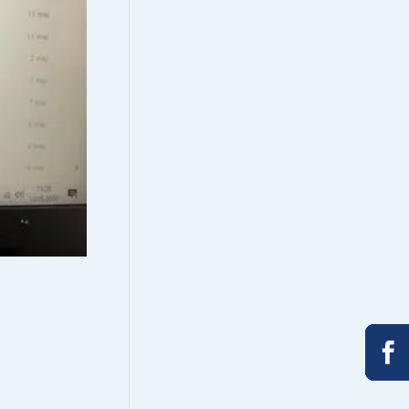









