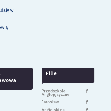
adają w
owią
a
Filie
tawowa
Przedszkole

Anglojęzyczne
Jarosław

Angielski na
