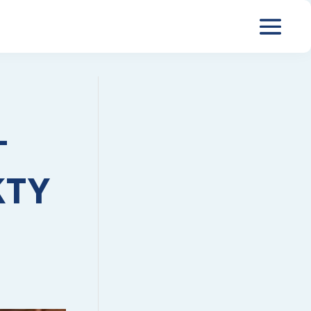
–
KTY