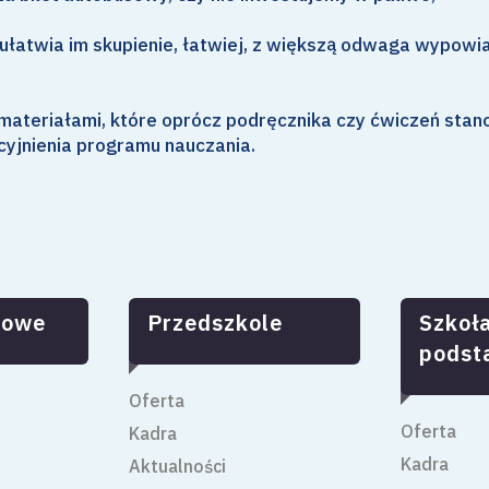
 ułatwia im skupienie, łatwiej, z większą odwaga wypowi
i materiałami, które oprócz podręcznika czy ćwiczeń stan
yjnienia programu nauczania.
kowe
Przedszkole
Szkoł
pods
Oferta
Oferta
Kadra
Kadra
Aktualności